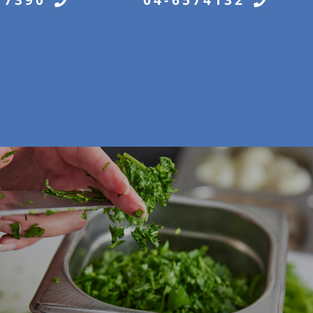
04-6574132
77390