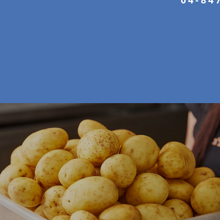
04-84‏