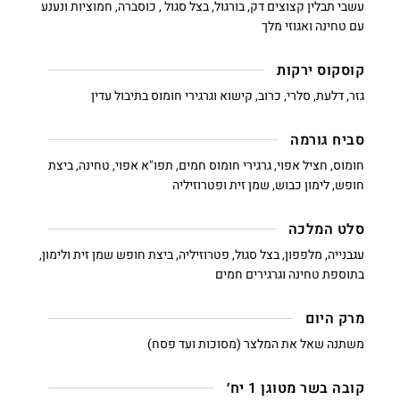
עשבי תבלין קצוצים דק, בורגול, בצל סגול , כוסברה, חמוציות ונענע
עם טחינה ואגוזי מלך
קוסקוס ירקות
גזר, דלעת, סלרי, כרוב, קישוא וגרגירי חומוס בתיבול עדין
סביח גורמה
חומוס, חציל אפוי, גרגירי חומוס חמים, תפו"א אפוי, טחינה, ביצת
חופש, לימון כבוש, שמן זית ופטרוזיליה
סלט המלכה
עגבנייה, מלפפון, בצל סגול, פטרוזיליה, ביצת חופש שמן זית ולימון,
בתוספת טחינה וגרגירים חמים
מרק היום
משתנה שאל את המלצר (מסוכות ועד פסח)
קובה בשר מטוגן 1 יח׳