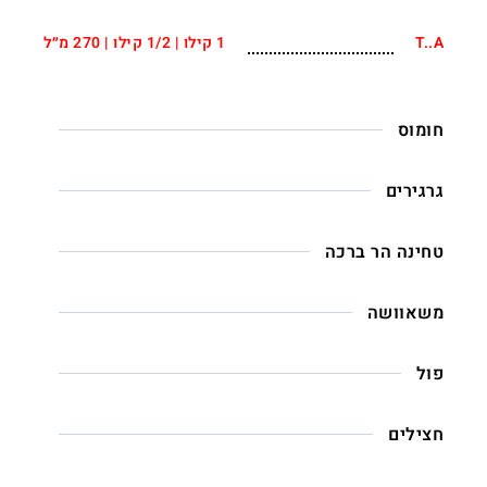
T..A
1 קילו | 1/2 קילו | 270 מ״ל
חומוס
גרגירים
טחינה הר ברכה
משאוושה
פול
חצילים