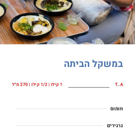
במשקל הביתה
T..A
1 קילו | 1/2 קילו | 270 מ״ל
חומוס
גרגירים